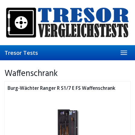
Skip
to
main
content
Tresor Tests
Toggl
navig
Waffenschrank
Burg-Wächter Ranger R S1/7 E FS Waffenschrank