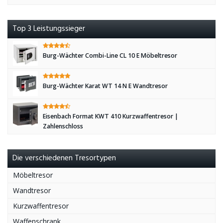
Top 3 Leistungssieger
Burg-Wächter Combi-Line CL 10 E Möbeltresor
Burg-Wächter Karat WT 14 N E Wandtresor
Eisenbach Format KWT 410 Kurzwaffentresor |
Zahlenschloss
Die verschiedenen Tresortypen
Möbeltresor
Wandtresor
Kurzwaffentresor
Waffenschrank