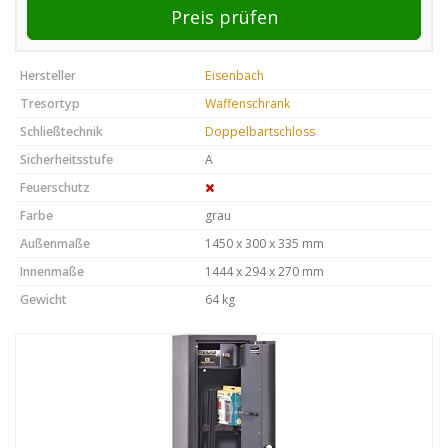
Preis prüfen
Hersteller
Eisenbach
Tresortyp
Waffenschrank
Schließtechnik
Doppelbartschloss
Sicherheitsstufe
A
Feuerschutz
Farbe
grau
Außenmaße
1450 x 300 x 335 mm
Innenmaße
1444 x 294 x 270 mm
Gewicht
64 kg